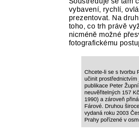
Soustřeďuje se tam c
vybavení, rychlí, ov
prezentovat. Na druh
toho, co trh právě vy
nicméně možné přesvě
fotografickému postu
Chcete-li se s tvorbu
učinit prostřednictvím 
publikace Peter Župní
neuvěřitelných 157 Kč
1990) a zároveň přiná
Fárové. Druhou široce
vydaná roku 2003 Česk
Prahy pořízené v osm