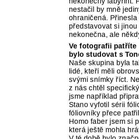
nekonečný labyrint. P
nestačil by mně jedin
ohraničená. Přinesla
představovat si jinou
nekonečna, ale někdy
Ve fotografii patřít
bylo studovat s To
Naše skupina byla ta
lidé, kteří měli obrov
svými snímky říct. Ne
z nás chtěl specifick
jsme například připra
Stano vyfotil sérii fó
fóliovníky přece patř
Homo faber jsem si p
která ještě mohla hrá
V té době bylo značně