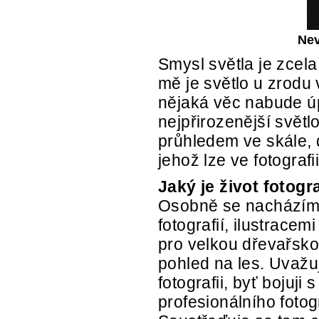
Nev
Smysl světla je zcela
mě je světlo u zrodu 
nějaká věc nabude ú
nejpřirozenější svě
průhledem ve skále, 
jehož lze ve fotografii
Jaký je život fotogr
Osobně se nacházím v
fotografií, ilustrace
pro velkou dřevařsko
pohled na les. Uvažuj
fotografii, byť bojuji
profesionálního foto