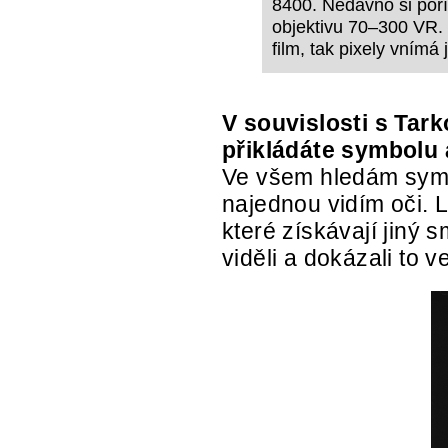
8400. Nedávno si poří
objektivu 70–300 VR.
film, tak pixely vnímá
V souvislosti s Tar
přikládáte symbolu 
Ve všem hledám symb
najednou vidím oči. L
které získávají jiný s
viděli a dokázali to ve