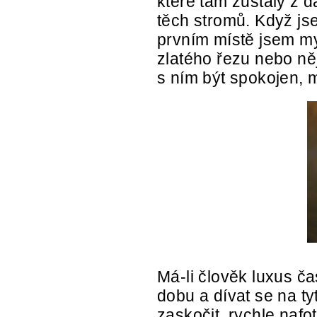
které tam zůstaly z 
těch stromů. Když js
prvním místě jsem m
zlatého řezu nebo ně
s ním být spokojen, mu
Má-li člověk luxus ča
dobu a dívat se na t
zaskočit, rychle nafot