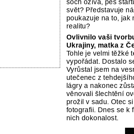
soch ožívá, pes star
svět? Představuje ná
poukazuje na to, jak
realitu?
Ovlivnilo vaši tvor
Ukrajiny, matka z Č
Tohle je velmi těžké
vypořádat. Dostalo s
Vyrůstal jsem na ves
utečenec z tehdejšíh
lágry a nakonec zůst
věnovali šlechtění o
prožil v sadu. Otec si
fotografii. Dnes se k 
nich dokonalost.