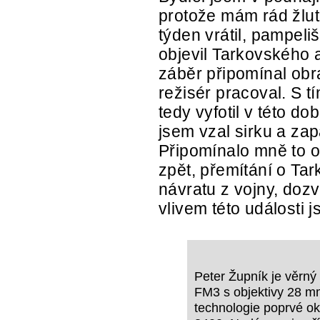
protože mám rád žlut
týden vrátil, pampeli
objevil Tarkovského 
záběr připomínal obra
režisér pracoval. S 
tedy vyfotil v této d
jsem vzal sirku a zap
Připomínalo mně to o
zpět, přemítání o Ta
návratu z vojny, doz
vlivem této události j
Peter Župník je věrný
FM3 s objektivy 28 m
technologie poprvé o