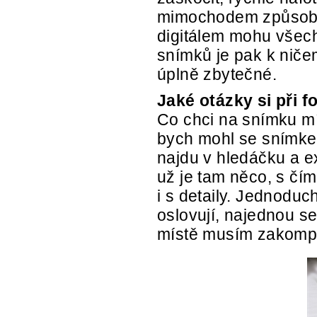
mimochodem způsob blí
digitálem mohu všec
snímků je pak k niče
úplně zbytečné.
Jaké otázky si při f
Co chci na snímku mí
bych mohl se snímkem
najdu v hledáčku a e
už je tam něco, s čí
i s detaily. Jednodu
oslovují, najednou se
místě musím zakompo