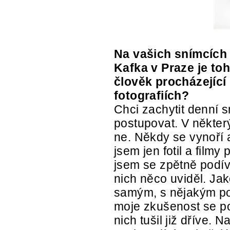
Na vašich snímcích 
Kafka v Praze je toh
člověk procházející
fotografiích?
Chci zachytit denní 
postupovat. V některý
ne. Někdy se vynoří 
jsem jen fotil a film
jsem se zpětně podív
nich něco uviděl. Ja
samým, s nějakým poc
moje zkušenost se po
nich tušil již dříve.