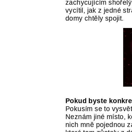
zachycujícím shořelý
vycítil, jak z jedné s
domy chtěly spojit.
Pokud byste konkret
Pokusím se to vysvětl
Neznám jiné místo, kd
nich mně pojednou za