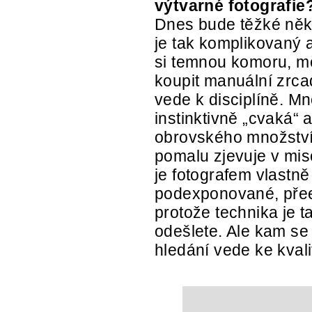
výtvarné fotografie
Dnes bude těžké něko
je tak komplikovaný 
si temnou komoru, mě
koupit manuální zrcad
vede k disciplíně. Mno
instinktivně „cvaká“
obrovského množství
pomalu zjevuje v misc
je fotografem vlastně
podexponované, přee
protože technika je t
odešlete. Ale kam se
hledání vede ke kvali