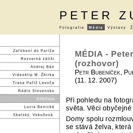
PETER Z
Fotografie
Média
Výstavy
Ž
Zaľúbení do Paríža
MÉDIA - Peter
Rozverná zátiší
(rozhovor)
Andrej Bán
Petr Bubeníček, Pu
Videoklip M. Žbirka
(11. 12. 2007)
Trasa Paříž Levoča
Rádio Slovensko
Při pohledu na fotog
DIGIfoto
světa. Věci obyčejné
Lucia Benická
Skalský, Vokušová
Domy spolu rozmlouva
.
se stává želva, která