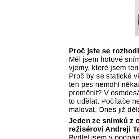
Proč jste se rozhod
Měl jsem hotové sním
vjemy, které jsem ten
Proč by se statické 
ten pes nemohl něka
proměnit? V osmdesát
to udělat. Počítače n
malovat. Dnes již dě
Jeden ze snímků z 
režisérovi Andreji 
Bydlel jsem v podnáj