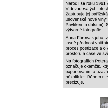
Narodil se roku 1961 
V devadesátých letech 
Zastupuje jej pařížská
„slovenské nové vlny
Pavlíkem a dalšími). 
výtvarné fotografie.
Anna Fárová k jeho tv
jasně přednost vnitř
proces poetizace a o v
prostoru a čase ve sv
Na fotografiích Peter
označuje okamžik, kdy
exponováním a uzavře
několik let. Během ni
precizuje.