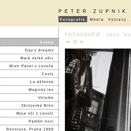
PETER ZUPNIK
Fotografie
Média
Výstavy
FOTOGRAFIE - série "An
Anima
Day's dreams
Malé velké věci
Mistr Pavel z Levoče
Cesty
La défense
Magický les
Volume
Zbrojovka Brno
Moje oči v Levoči
Paměti noci
Revoluce, Praha 1989