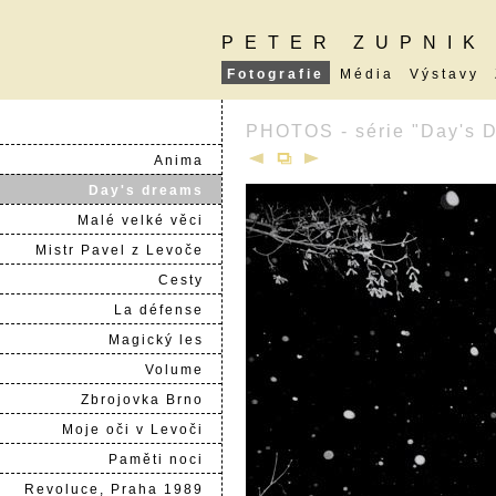
PETER ZUPNIK
Fotografie
Média
Výstavy
PHOTOS - série "Day's 
Anima
Day's dreams
Malé velké věci
Mistr Pavel z Levoče
Cesty
La défense
Magický les
Volume
Zbrojovka Brno
Moje oči v Levoči
Paměti noci
Revoluce, Praha 1989