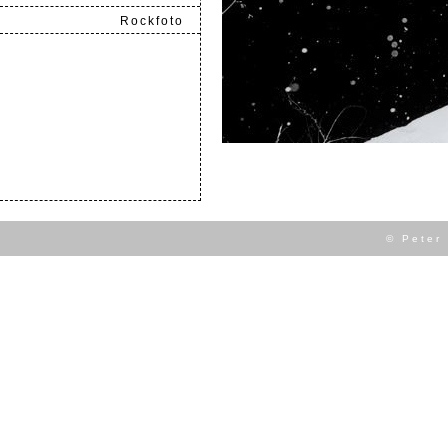
Rockfoto
.
© Peter