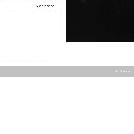
Rockfoto
.
© Peter