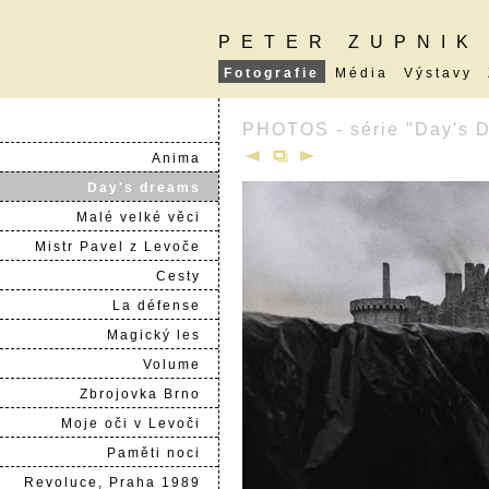
PETER ZUPNIK
Fotografie
Média
Výstavy
PHOTOS - série "Day's 
Anima
Day's dreams
Malé velké věci
Mistr Pavel z Levoče
Cesty
La défense
Magický les
Volume
Zbrojovka Brno
Moje oči v Levoči
Paměti noci
Revoluce, Praha 1989