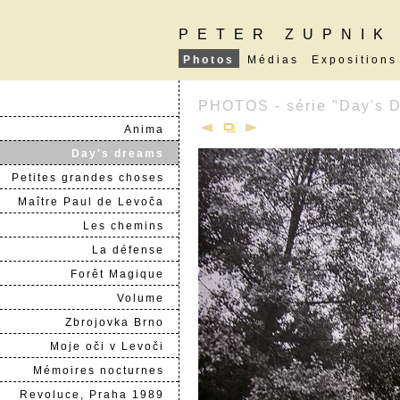
PETER ZUPNIK
Photos
Médias
Expositions
PHOTOS - série "Day's 
Anima
Day's dreams
Petites grandes choses
Maître Paul de Levoča
Les chemins
La défense
Forêt Magique
Volume
Zbrojovka Brno
Moje oči v Levoči
Mémoires nocturnes
Revoluce, Praha 1989