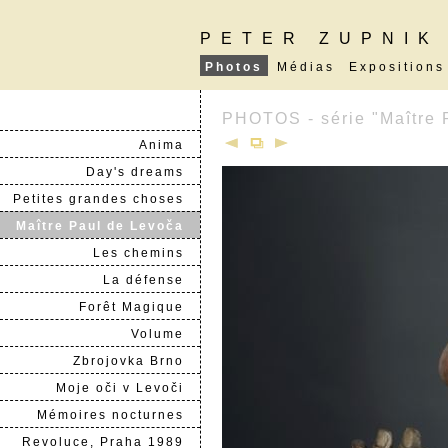
PETER ZUPNIK
Photos
Médias
Expositions
PHOTOS - série "Maître 
Anima
Day's dreams
Petites grandes choses
Maître Paul de Levoča
Les chemins
La défense
Forêt Magique
Volume
Zbrojovka Brno
Moje oči v Levoči
Mémoires nocturnes
Revoluce, Praha 1989