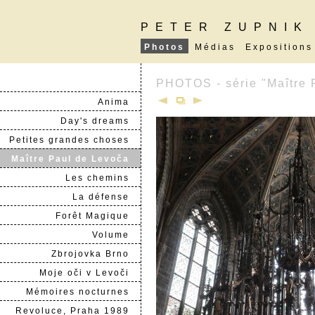
PETER ZUPNIK
Photos
Médias
Expositions
PHOTOS - série "Maître 
Anima
Day's dreams
Petites grandes choses
Maître Paul de Levoča
Les chemins
La défense
Forêt Magique
Volume
Zbrojovka Brno
Moje oči v Levoči
Mémoires nocturnes
Revoluce, Praha 1989