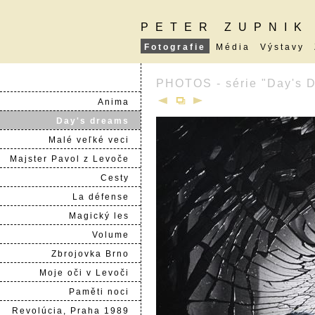
PETER ZUPNIK
Fotografie
Média
Výstavy
PHOTOS - série "Day's 
Anima
Day's dreams
Malé veľké veci
Majster Pavol z Levoče
Cesty
La défense
Magický les
Volume
Zbrojovka Brno
Moje oči v Levoči
Paměti noci
Revolúcia, Praha 1989