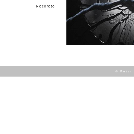
Rockfoto
.
© Peter