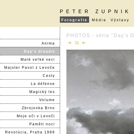
PETER ZUPNIK
Fotografie
Média
Výstavy
PHOTOS - série "Day's 
Anima
Day's dreams
Malé veľké veci
Majster Pavol z Levoče
Cesty
La défense
Magický les
Volume
Zbrojovka Brno
Moje oči v Levoči
Paměti noci
Revolúcia, Praha 1989