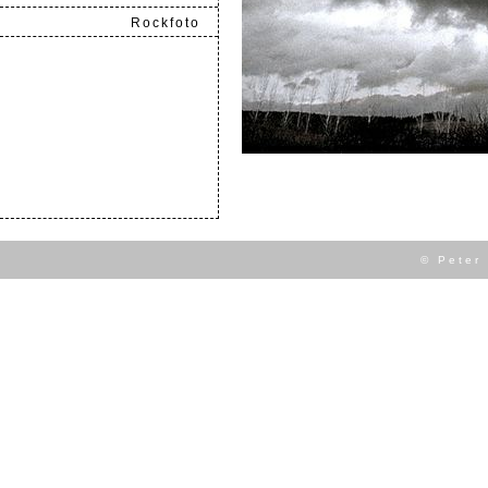
Rockfoto
.
© Peter