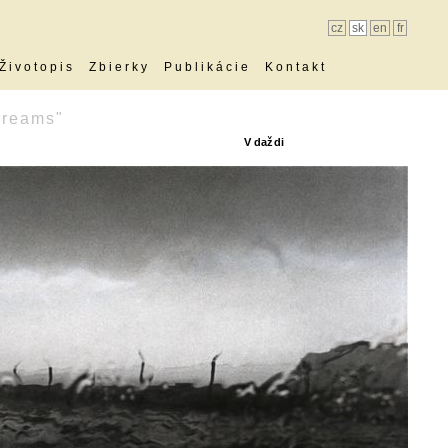
cz
sk
en
fr
Životopis
Zbierky
Publikácie
Kontakt
Dreams"
V daždi