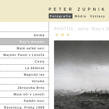
PETER ZUPNIK
Fotografie
Média
Výstavy
PHOTOS - série "Day's 
Anima
Day's dreams
Malé veľké veci
Majster Pavol z Levoče
Cesty
La défense
Magický les
Volume
Zbrojovka Brno
Moje oči v Levoči
Paměti noci
Revolúcia, Praha 1989