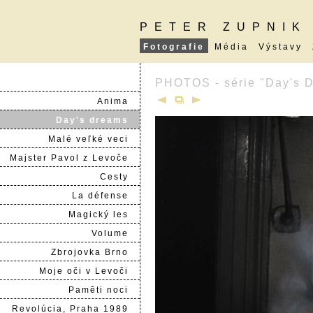
PETER ZUPNIK
Fotografie
Média
Výstavy
PHOTOS - série "Day's 
Anima
Day's dreams
Malé veľké veci
Majster Pavol z Levoče
Cesty
La défense
Magický les
Volume
Zbrojovka Brno
Moje oči v Levoči
Paměti noci
Revolúcia, Praha 1989