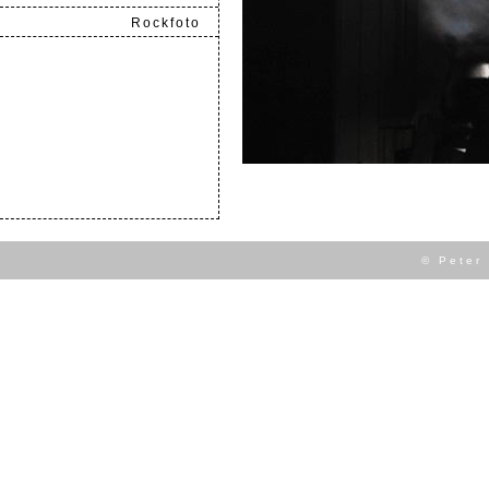
Rockfoto
.
© Peter