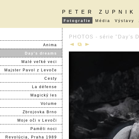
PETER ZUPNIK
Fotografie
Média
Výstavy
PHOTOS - série "Day's 
Anima
Day's dreams
Malé veľké veci
Majster Pavol z Levoče
Cesty
La défense
Magický les
Volume
Zbrojovka Brno
Moje oči v Levoči
Paměti noci
Revolúcia, Praha 1989