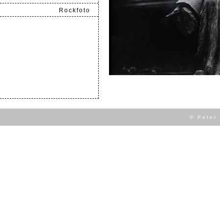
Rockfoto
.
© Peter