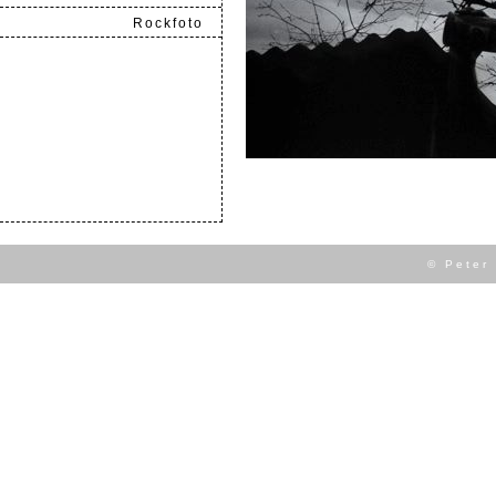
Rockfoto
.
© Peter