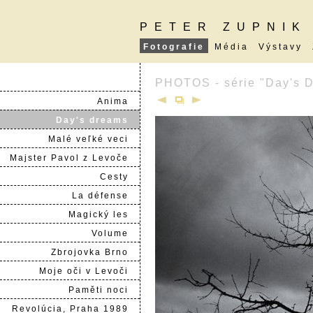
PETER ZUPNIK
Fotografie
Média
Výstavy
PHOTOS - série "Day's 
Anima
Day's dreams
Malé veľké veci
Majster Pavol z Levoče
Cesty
La défense
Magický les
Volume
Zbrojovka Brno
Moje oči v Levoči
Paměti noci
Revolúcia, Praha 1989