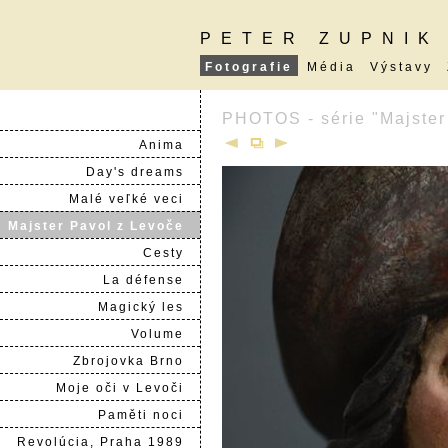
PETER ZUPNIK
Fotografie
Média
Výstavy
PHOTOS - série "Majster
Anima
Day's dreams
Malé veľké veci
Majster Pavol z Levoče
Cesty
La défense
Magický les
Volume
Zbrojovka Brno
Moje oči v Levoči
Paměti noci
Revolúcia, Praha 1989