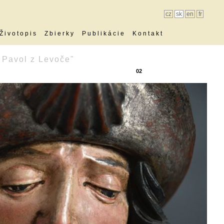
cz
sk
en
fr
Životopis
Zbierky
Publikácie
Kontakt
 Pavol z Levoče"
02