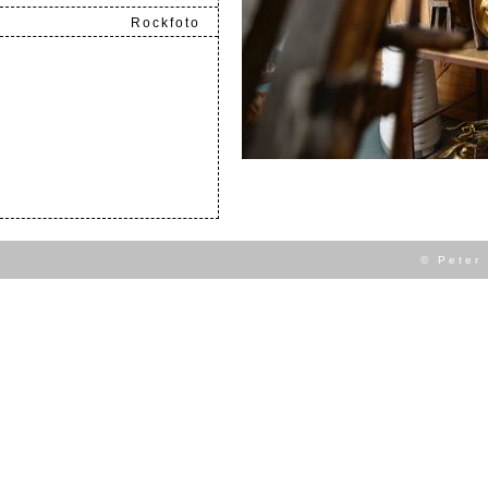
Rockfoto
.
© Peter