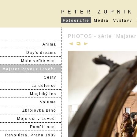
PETER ZUPNIK
Fotografie
Média
Výstavy
PHOTOS - série "Majster
Anima
Day's dreams
Malé veľké veci
Majster Pavol z Levoče
Cesty
La défense
Magický les
Volume
Zbrojovka Brno
Moje oči v Levoči
Paměti noci
Revolúcia, Praha 1989