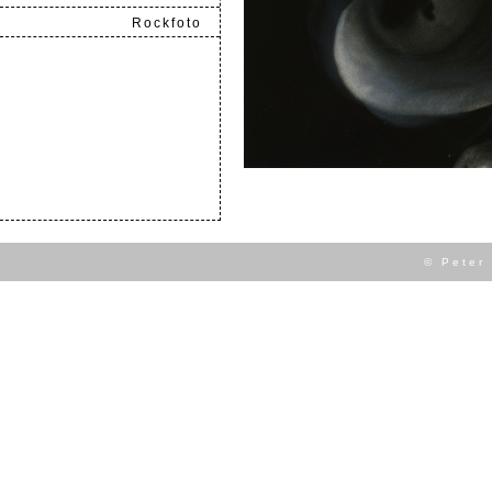
Rockfoto
.
© Peter