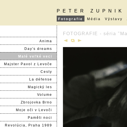
PETER ZUPNIK
Fotografie
Média
Výstavy
FOTOGRAFIE - séria "Mal
Anima
Day's dreams
Malé veľké veci
Majster Pavol z Levoče
Cesty
La défense
Magický les
Volume
Zbrojovka Brno
Moje oči v Levoči
Paměti noci
Revolúcia, Praha 1989