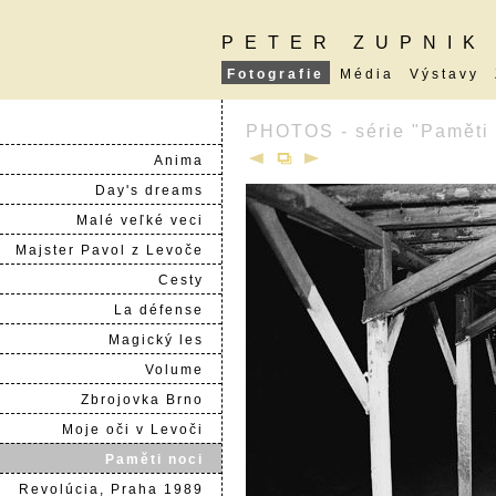
PETER ZUPNIK
Fotografie
Média
Výstavy
PHOTOS - série "Paměti 
Anima
Day's dreams
Malé veľké veci
Majster Pavol z Levoče
Cesty
La défense
Magický les
Volume
Zbrojovka Brno
Moje oči v Levoči
Paměti noci
Revolúcia, Praha 1989