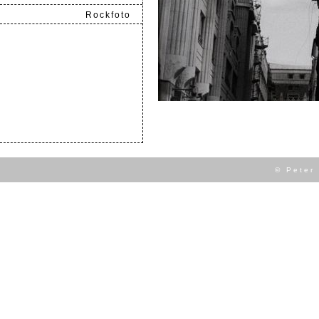
Rockfoto
.
© Peter