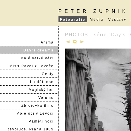
PETER ZUPNIK
Fotografie
Média
Výstavy
PHOTOS - série "Day's 
Anima
Day's dreams
Malé velké věci
Mistr Pavel z Levoče
Cesty
La défense
Magický les
Volume
Zbrojovka Brno
Moje oči v Levoči
Paměti noci
Revoluce, Praha 1989