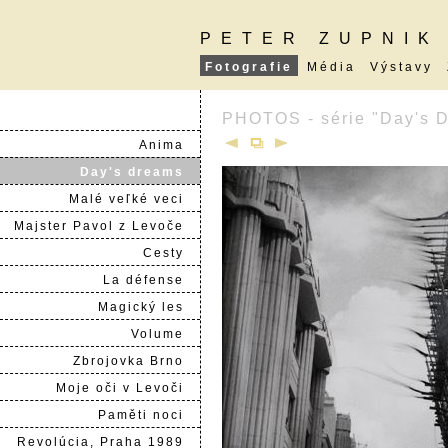
PETER ZUPNIK
Fotografie
Média
Výstavy
PHOTOS - série "Day's 
Anima
Day's dreams
Malé veľké veci
Majster Pavol z Levoče
Cesty
La défense
Magický les
Volume
Zbrojovka Brno
Moje oči v Levoči
Paměti noci
Revolúcia, Praha 1989