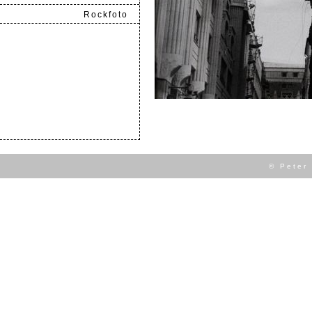
Rockfoto
.
© Peter