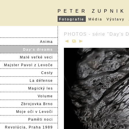
PETER ZUPNIK
Fotografie
Média
Výstavy
PHOTOS - série "Day's 
Anima
Day's dreams
Malé veľké veci
Majster Pavol z Levoče
Cesty
La défense
Magický les
Volume
Zbrojovka Brno
Moje oči v Levoči
Paměti noci
Revolúcia, Praha 1989