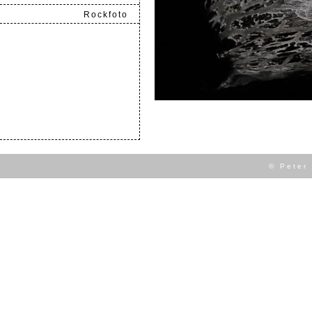
Rockfoto
.
© Peter