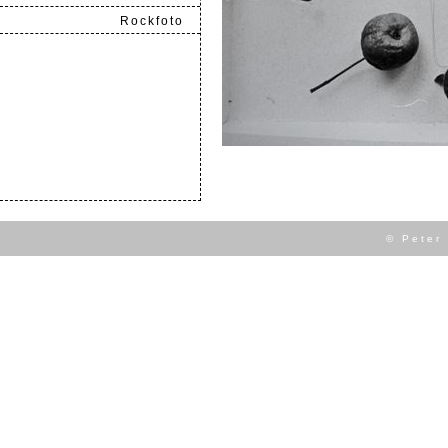
Rockfoto
.
© Peter