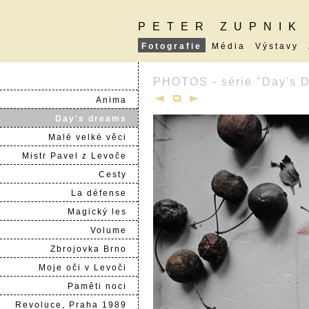
PETER ZUPNIK
Fotografie
Média
Výstavy
PHOTOS - série "Day's 
Anima
Day's dreams
Malé velké věci
Mistr Pavel z Levoče
Cesty
La défense
Magický les
Volume
Zbrojovka Brno
Moje oči v Levoči
Paměti noci
Revoluce, Praha 1989