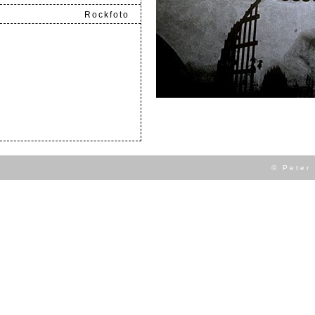
Rockfoto
.
© Peter