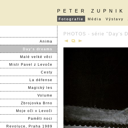
PETER ZUPNIK
Fotografie
Média
Výstavy
PHOTOS - série "Day's 
Anima
Day's dreams
Malé velké věci
Mistr Pavel z Levoče
Cesty
La défense
Magický les
Volume
Zbrojovka Brno
Moje oči v Levoči
Paměti noci
Revoluce, Praha 1989