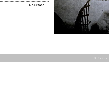
Rockfoto
.
© Peter