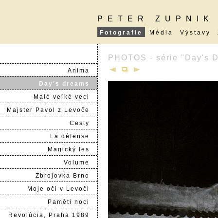
PETER ZUPNIK
Fotografie
Média
Výstavy
PHOTOS - série "Day's 
Anima
Day's dreams
Malé veľké veci
Majster Pavol z Levoče
Cesty
La défense
Magický les
Volume
Zbrojovka Brno
Moje oči v Levoči
Paměti noci
Revolúcia, Praha 1989