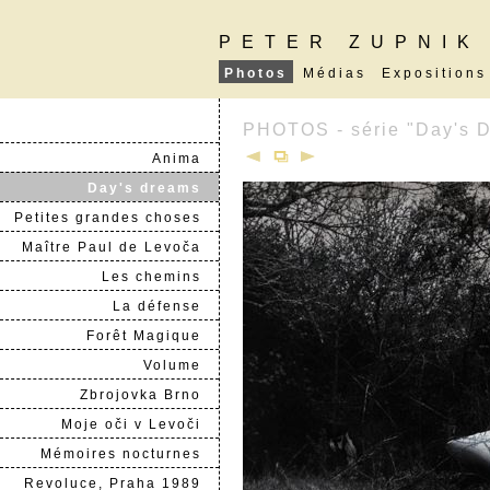
PETER ZUPNIK
Photos
Médias
Expositions
PHOTOS - série "Day's 
Anima
Day's dreams
Petites grandes choses
Maître Paul de Levoča
Les chemins
La défense
Forêt Magique
Volume
Zbrojovka Brno
Moje oči v Levoči
Mémoires nocturnes
Revoluce, Praha 1989