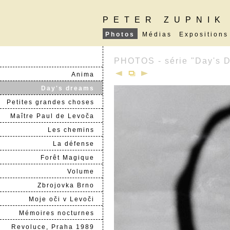
PETER ZUPNIK
Photos
Médias
Expositions
PHOTOS - série "Day's 
Anima
Day's dreams
Petites grandes choses
Maître Paul de Levoča
Les chemins
La défense
Forêt Magique
Volume
Zbrojovka Brno
Moje oči v Levoči
Mémoires nocturnes
Revoluce, Praha 1989