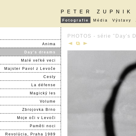
PETER ZUPNIK
Fotografie
Média
Výstavy
PHOTOS - série "Day's 
Anima
Day's dreams
Malé veľké veci
Majster Pavol z Levoče
Cesty
La défense
Magický les
Volume
Zbrojovka Brno
Moje oči v Levoči
Paměti noci
Revolúcia, Praha 1989