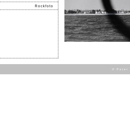
Rockfoto
.
© Peter