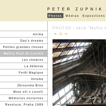
PETER ZUPNIK
Photos
Médias
Expositions
PHOTOS - série "Maître 
Anima
Day's dreams
Petites grandes choses
Maître Paul de Levoča
Les chemins
La défense
Forêt Magique
Volume
Zbrojovka Brno
Moje oči v Levoči
Mémoires nocturnes
Revoluce, Praha 1989