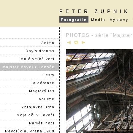
PETER ZUPNIK
Fotografie
Média
Výstavy
PHOTOS - série "Majster
Anima
Day's dreams
Malé veľké veci
Majster Pavol z Levoče
Cesty
La défense
Magický les
Volume
Zbrojovka Brno
Moje oči v Levoči
Paměti noci
Revolúcia, Praha 1989