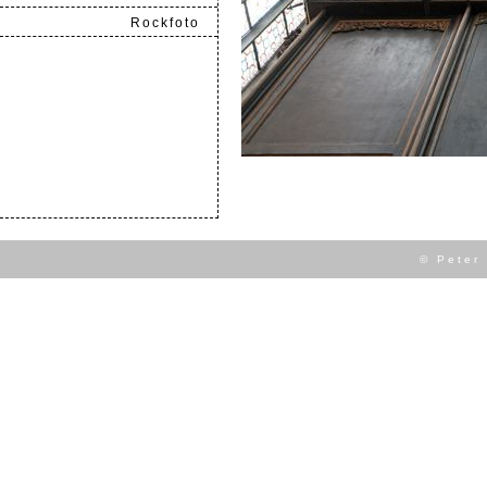
Rockfoto
.
© Peter